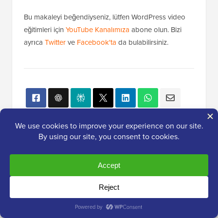
Bu makaleyi beğendiyseniz, lütfen WordPress video
eğitimleri için
YouTube Kanalımıza
abone olun. Bizi
ayrıca
Twitter
ve
Facebook'ta
da bulabilirsiniz.
WPBeginner'da Popüler
ŞU ANDA!
WordPress Tema Değiştirmeden
Önce Yapmanız Gereken 13 Şey