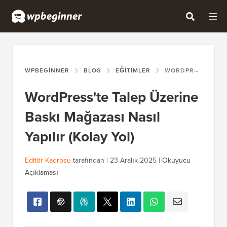
WPBEGINNER
BLOG
EĞITIMLER
WORDPRESS'TE TALEP ÜZERINE BASKI MAĞAZASI NASIL YAPILIR (KOLAY YOL)
WordPress'te Talep Üzerine
Baskı Mağazası Nasıl
Yapılır (Kolay Yol)
Editör Kadrosu
tarafından |
23 Aralık 2025
|
Okuyucu
Açıklaması