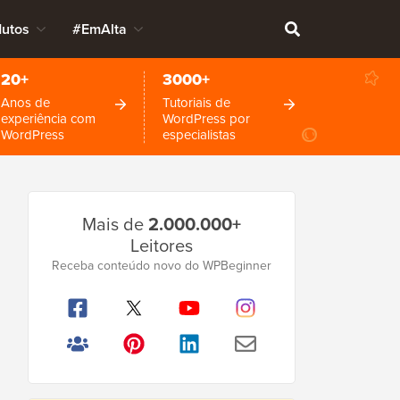
dutos
#EmAlta
20+
3000+
Anos de
Tutoriais de
experiência com
WordPress por
WordPress
especialistas
Barra
Mais de
2.000.000+
Lateral
Leitores
Principal
Receba conteúdo novo do WPBeginner