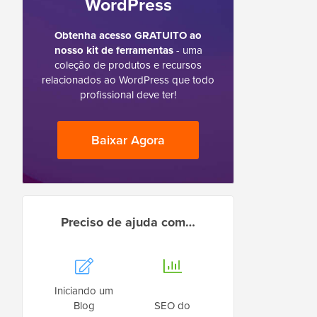
WordPress
Obtenha acesso GRATUITO ao
nosso kit de ferramentas
- uma
coleção de produtos e recursos
relacionados ao WordPress que todo
profissional deve ter!
Baixar Agora
Preciso de ajuda com…
Iniciando um
Blog
SEO do