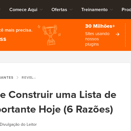
Comece Aqui
Ofertas
Treinamento
Pro
30 Milhões+
cê mais precisa.
Sites usando
ess
nossos
plugins
CIANTES
REVELADO: POR QUE CONSTRUIR UMA LISTA DE E-MAILS É TÃO IMPORTANTE HOJE (6 RAZÕES)
e Construir uma Lista de
portante Hoje (6 Razões)
Divulgação do Leitor