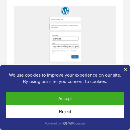
Suggerimento bonus: Utilizza un plugin
per moduli con protezione antispam
Bloccare i servizi di email usa e getta è uno dei modi
migliori per mantenere sicuro il tuo sito e assicurarti di
ricevere solo invii di moduli legittimi.
Ma sfortunatamente, ogni giorno vengono generati