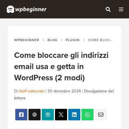
WPBEGINNER
BLOG
PLUGIN
COME BLOCCARE GLI INDIRIZZI EMAIL USA E GETTA IN WORDPRESS (2 MODI)
Come bloccare gli indirizzi
email usa e getta in
WordPress (2 modi)
Di
Staff editoriale
|
30 dicembre 2024
|
Divulgazione del
lettore