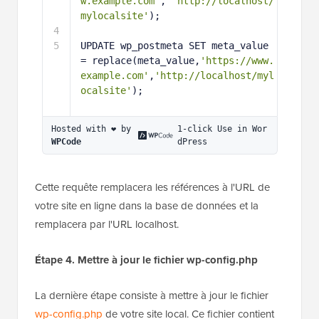
w.example.com'
, 
'http://localhost/
mylocalsite'
);
4
5
UPDATE wp_postmeta SET meta_value 
= replace(meta_value,
'https://www.
example.com'
,
'http://localhost/myl
ocalsite'
);
Hosted with ❤️ by 
1-click Use in Wor
WPCode
dPress
Cette requête remplacera les références à l'URL de
votre site en ligne dans la base de données et la
remplacera par l'URL localhost.
Étape 4. Mettre à jour le fichier wp-config.php
La dernière étape consiste à mettre à jour le fichier
wp-config.php
de votre site local. Ce fichier contient