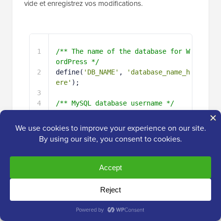
vide et enregistrez vos modifications.
1
/** The name of the database for W
ordPress */
2
define(
'DB_NAME'
, 
'database_name_h
ere'
);
3
4
/** MySQL database username */
5
define(
'DB_USER'
, 
'username_her
e'
);
6
7
/** MySQL database password */
8
define(
'DB_PASSWORD'
, 
'password_he
re'
);
Hosted with ❤️ by 
1-click Use in Wor
WPCode
dPress