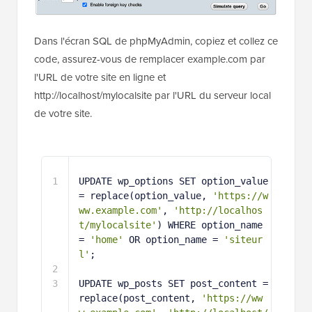
Dans l'écran SQL de phpMyAdmin, copiez et collez ce
code, assurez-vous de remplacer example.com par
l'URL de votre site en ligne et
http://localhost/mylocalsite par l'URL du serveur local
de votre site.
1
UPDATE wp_options SET option_value 
= replace(option_value, 
'https://w
ww.example.com'
, 
'http://localhos
t/mylocalsite'
) WHERE option_name 
= 
'home'
OR option_name = 
'siteur
l'
;
2
3
UPDATE wp_posts SET post_content = 
replace(post_content, 
'https://ww