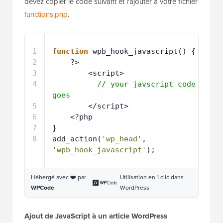
devez copier le code suivant et l'ajouter à votre fichier
functions.php
.
1
function
wpb_hook_javascript() {
2
?>
3
<script>
4
// your javscript code 
goes
5
</script>
6
<?php
7
}
8
add_action(
'wp_head'
, 
'wpb_hook_javascript'
);
Hébergé avec ❤️ par
Utilisation en 1 clic dans
WPCode
WordPress
Ajout de JavaScript à un article WordPress