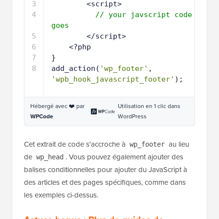
3
<script>
4
// your javscript code 
goes
5
</script>
6
<?php
7
}
8
add_action(
'wp_footer'
, 
'wpb_hook_javascript_footer'
);
Hébergé avec ❤️ par
Utilisation en 1 clic dans
WPCode
WordPress
Cet extrait de code s'accroche à
au lieu
wp_footer
de
. Vous pouvez également ajouter des
wp_head
balises conditionnelles pour ajouter du JavaScript à
des articles et des pages spécifiques, comme dans
les exemples ci-dessus.