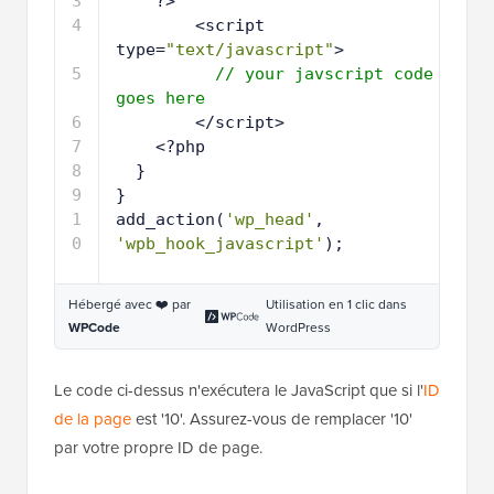
3
?>
4
<script 
type=
"text/javascript"
>
5
// your javscript code 
goes here
6
</script>
7
<?php
8
}
9
}
1
add_action(
'wp_head'
, 
0
'wpb_hook_javascript'
);
Hébergé avec ❤️ par
Utilisation en 1 clic dans
WPCode
WordPress
Le code ci-dessus n'exécutera le JavaScript que si l'
ID
de la page
est '10'. Assurez-vous de remplacer '10'
par votre propre ID de page.