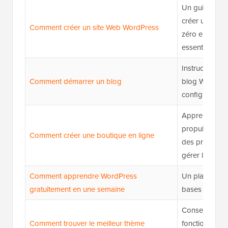
Un guide conv
créer un site 
Comment créer un site Web WordPress
zéro en utilis
essentiels.
Instructions é
Comment démarrer un blog
blog WordPre
configurer vos
Apprenez à co
propulsée pa
Comment créer une boutique en ligne
des produits, 
gérer les co
Comment apprendre WordPress
Un plan simple
gratuitement en une semaine
bases de Word
Conseils pour
Comment trouver le meilleur thème
fonction du de