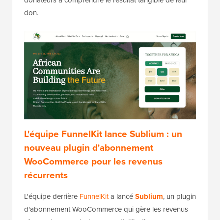
don.
L'équipe FunnelKit lance Sublium : un
nouveau plugin d'abonnement
WooCommerce pour les revenus
récurrents
L'équipe derrière
FunnelKit
a lancé
Sublium
, un plugin
d'abonnement WooCommerce qui gère les revenus