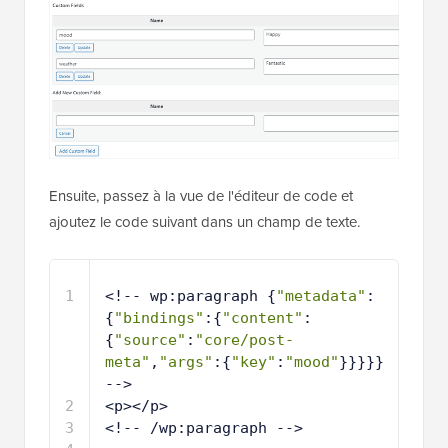
Ensuite, passez à la vue de l'éditeur de code et
ajoutez le code suivant dans un champ de texte.
1
<!-- wp:paragraph {
"metadata"
:
{
"bindings"
:{
"content"
:
{
"source"
:
"core/post-
meta"
,
"args"
:{
"key"
:
"mood"
}}}}} 
-->
2
<p></p>
3
<!-- /wp:paragraph -->