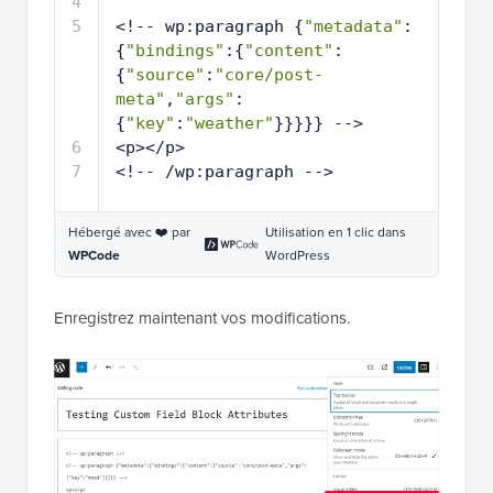
4
5
<!-- wp:paragraph {
"metadata"
:
{
"bindings"
:{
"content"
:
{
"source"
:
"core/post-
meta"
,
"args"
:
{
"key"
:
"weather"
}}}}} -->
6
<p></p>
7
<!-- /wp:paragraph -->
Hébergé avec ❤️ par
Utilisation en 1 clic dans
WPCode
WordPress
Enregistrez maintenant vos modifications.