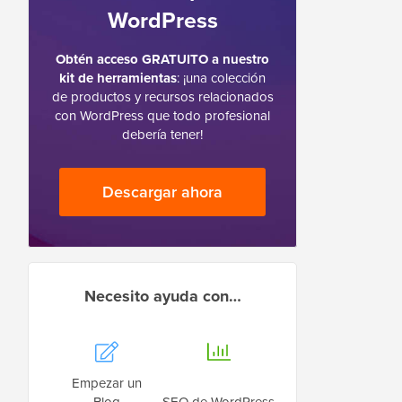
WordPress
Obtén acceso GRATUITO a nuestro
kit de herramientas
: ¡una colección
de productos y recursos relacionados
con WordPress que todo profesional
debería tener!
Descargar ahora
Necesito ayuda con…
Empezar un
Blog
SEO de WordPress