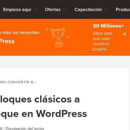
Empieza aquí
Ofertas
Capacitación
Produc
30 Millones+
 más los necesitas.
Sitios web
que usan
Press
nuestros
plugins
VERTIR BLOQUES CLÁSICOS A GUTENBERG EN BLOQUE EN WORDPRESS
loques clásicos a
oque en WordPress
26
|
Divulgación del lector