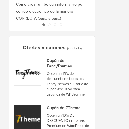
Cómo crear un boletín informativo por
Cómo mover WordPres
correo electrónico de la manera
host o servidor sin ti
CORRECTA (paso a paso)
inactividad
Ofertas y cupones
(ver todo)
Cupón de
FancyThemes
Obtén un 15% de
descuento en todos los
FancyThemes al usar este
cupón exclusivo para
usuarios de WPBeginner.
Cupón de 7Theme
Obtén un 10% DE
DESCUENTO en Temas
Premium de WordPress de