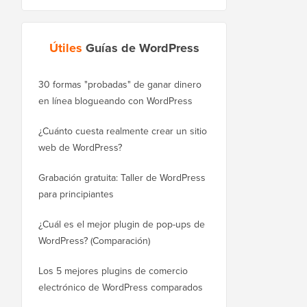
Útiles
Guías de WordPress
30 formas "probadas" de ganar dinero
Cómo mover correctam
en línea blogueando con WordPress
WordPress.com a Word
¿Cuánto cuesta realmente crear un sitio
Cómo mover WordPres
web de WordPress?
a un nuevo dominio si
Grabación gratuita: Taller de WordPress
Cómo cambiar de Blog
para principiantes
sin perder posiciones
¿Cuál es el mejor plugin de pop-ups de
Cómo cambiar de Wix 
WordPress? (Comparación)
correctamente (paso a
Los 5 mejores plugins de comercio
Cómo mudarse de Squ
electrónico de WordPress comparados
WordPress correctame