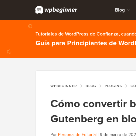
Blog
Tutoriales de WordPress de Confianza, cuando
Guía para Principiantes de Word
WPBEGINNER
BLOG
PLUGINS
CÓMO CON
Cómo convertir b
Gutenberg en bl
Por
Personal de Editorial
|
9 de marzo de 20