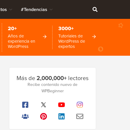
tos
#Tendencias
20+
3000+
Años de
Tutoriales de
experiencia en
WordPress de
WordPress
expertos
Barra
Más de
2,000,000+
lectores
lateral
Recibe contenido nuevo de
WPBeginner
principal