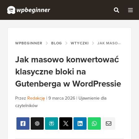
WPBEGINNER
BLOG
WTYCZKI
JAK MASOWO KONWERTOWAĆ KLASYCZNE BLOKI NA GUTENBERGA W WORDPRESSIE
Jak masowo konwertować
klasyczne bloki na
Gutenberga w WordPressie
Przez
Redakcję
|
9 marca 2026
|
Ujawnienie dla
czytelników