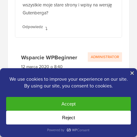
wszystkie moje stare strony i wpisy na wersję
Gutenberga?
Odpowiedz
Wsparcie WPBeginner
ADMINISTRATOR
12 marca 2020 o 8:40
Aby dać sobie narzędzia do edycji, które
są dostarczane z nowymi blokami
Odpowiedz