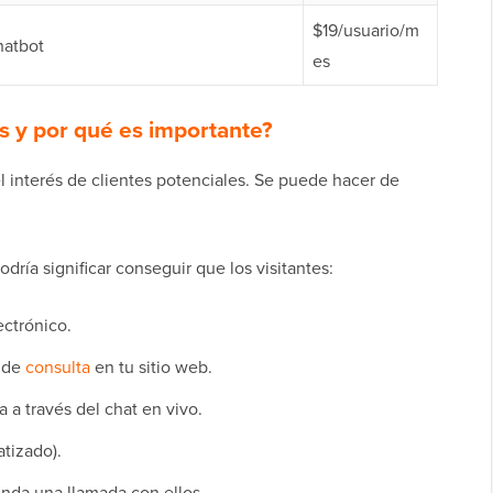
$19/usuario/m
hatbot
es
s y por qué es importante?
el interés de clientes potenciales. Se puede hacer de
odría significar conseguir que los visitantes:
ectrónico.
o de
consulta
en tu sitio web.
 a través del chat en vivo.
tizado).
nda una llamada con ellos.