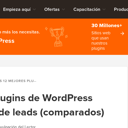
Empieza aquí
Ofertas
Capacitación
Produc
30 Millones+
 más los necesitas.
Sitios web
que usan
Press
nuestros
plugins
JORES PLUGINS DE WORDPRESS PARA GENERACIÓN DE LEADS (COMPARADOS)
lugins de WordPress
de leads (comparados)
vulgación del Lector