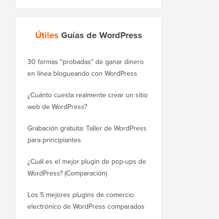
Útiles
Guías de WordPress
30 formas "probadas" de ganar dinero
Cómo mover correctam
en línea blogueando con WordPress
WordPress.com a Word
¿Cuánto cuesta realmente crear un sitio
Cómo mover WordPres
web de WordPress?
a un nuevo dominio si
Grabación gratuita: Taller de WordPress
Cómo cambiar de Blog
para principiantes
sin perder posiciones
¿Cuál es el mejor plugin de pop-ups de
Cómo cambiar de Wix 
WordPress? (Comparación)
correctamente (paso a
Los 5 mejores plugins de comercio
Cómo mudarse de Squ
electrónico de WordPress comparados
WordPress correctame