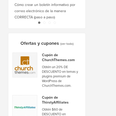
Cómo crear un boletín informativo por
Cómo mover WordPres
correo electrónico de la manera
host o servidor sin ti
CORRECTA (paso a paso)
inactividad
Ofertas y cupones
(ver todo)
Cupón de
ChurchThemes.com
Obtén un 20% DE
DESCUENTO en temas y
plugins premium de
WordPress de
ChurchThemes.com.
Cupón de
ThirstyAffiliates
Obtén $60 de
DESCUENTO en