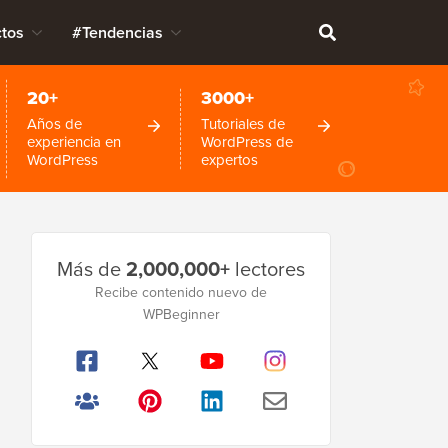
tos
#Tendencias
20+
3000+
Años de
Tutoriales de
experiencia en
WordPress de
WordPress
expertos
Barra
Más de
2,000,000+
lectores
lateral
Recibe contenido nuevo de
principal
WPBeginner