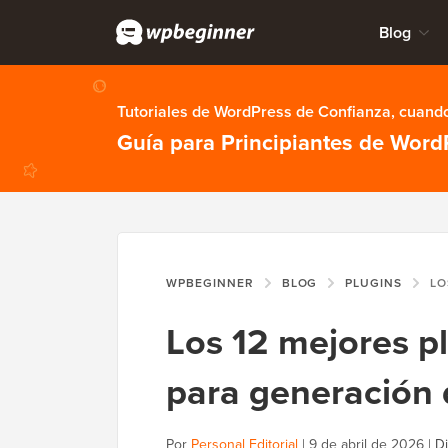
Blog
Tutoriales de WordPress de Confianza, cuando
Guía para Principiantes de Word
WPBEGINNER
BLOG
PLUGINS
LOS 12 ME
Los 12 mejores p
para generación 
Por
Personal Editorial
|
9 de abril de 2026
|
Di