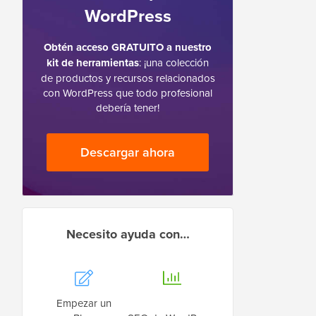
WordPress
Obtén acceso GRATUITO a nuestro
kit de herramientas
: ¡una colección
de productos y recursos relacionados
con WordPress que todo profesional
debería tener!
Descargar ahora
Necesito ayuda con…
Empezar un