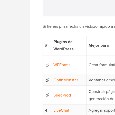
Si tienes prisa, echa un vistazo rápido a
Plugins de
#
Mejor para
WordPress
🥇
WPForms
Crear formular
🥈
OptinMonster
Ventanas emerg
Construir pági
🥉
SeedProd
generación de
4
LiveChat
Agregar soport