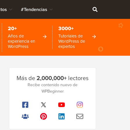
tos
#Tendencias
20+
3000+
Años de
Tutoriales de
experiencia en
WordPress de
WordPress
expertos
Barra
Más de
2,000,000+
lectores
lateral
Recibe contenido nuevo de
principal
WPBeginner