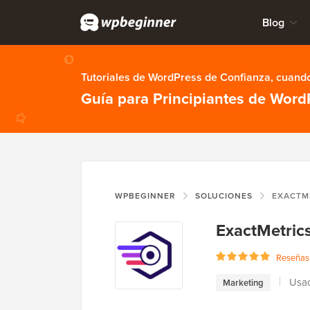
Blog
Tutoriales de WordPress de Confianza, cuando
Guía para Principiantes de Word
WPBEGINNER
SOLUCIONES
EXACTM
ExactMetric
Reseñas 
Usad
Marketing