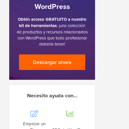
WordPress
Obtén acceso GRATUITO a nuestro
kit de herramientas
: ¡una colección
de productos y recursos relacionados
con WordPress que todo profesional
debería tener!
Descargar ahora
Necesito ayuda con…
Empezar un