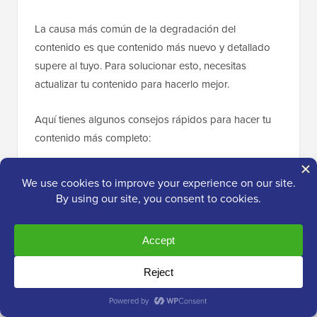
La causa más común de la degradación del
contenido es que contenido más nuevo y detallado
supere al tuyo. Para solucionar esto, necesitas
actualizar tu contenido para hacerlo mejor.
Aquí tienes algunos consejos rápidos para hacer tu
contenido más completo:
Optimiza tu publicación para SEO
– Al
optimizar tu publicación de blog para SEO,
también puedes actualizar tu publicación para
agregar contenido nuevo y más útil que quizás
hayas pasado por alto antes.
Incrusta un video
– Agregar imágenes y
videos es excelente para generar participación
del usuario.