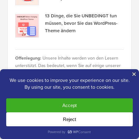
13 Dinge, die Sie UNBEDINGT tun
müssen, bevor Sie das WordPress-
Theme ändern
Offenlegung:
Unsere Inhalte werden von den Lesern
unterstützt. Das bedeutet, wenn Sie auf einige unserer
Links klicken, können wir eine Provision verdienen.
Sehen Sie, wie WPBeginner finanziert wird, warum das
wichtig ist und wie Sie uns unterstützen können. Hier ist
unser
Redaktionsprozess
.
Über das Redaktionsteam
Das Editorial Staff bei WPBeginner ist ein