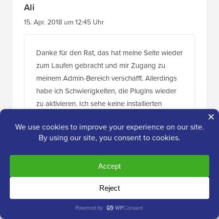
Ali
15. Apr. 2018 um 12:45 Uhr
Danke für den Rat, das hat meine Seite wieder
zum Laufen gebracht und mir Zugang zu
meinem Admin-Bereich verschafft. Allerdings
habe ich Schwierigkeiten, die Plugins wieder
zu aktivieren. Ich sehe keine installierten
Plugins und wenn ich versuche, sie neu zu
installieren, erhalte ich die Meldung
„Verzeichnis kann nicht erstellt werden“
Irgendwelche Ideen?
Nochmals vielen Dank,
Ali
Antworten