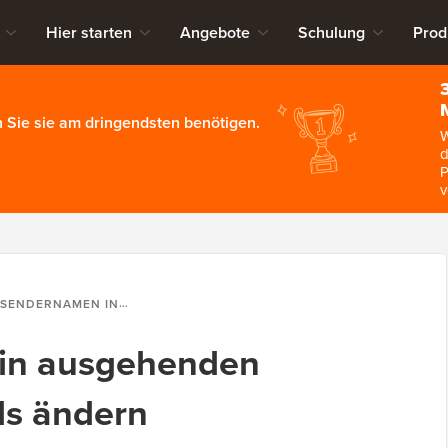
Hier starten
Angebote
Schulung
Prod
 Sie sie am dringendsten benötigen.
W
d
P
v
ERNAMEN IN AUSGEHENDEN WORDPRESS-E-MAILS ÄNDERN
in ausgehenden
ls ändern