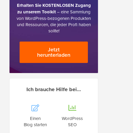
Erhalten Sie KOSTENLOSEN Zugang
zu unserem Toolkit
– eine Sammlung
von WordPress-bezogenen Produkten
und Ressourcen, die jeder Profi haben
sollte!
Jetzt
herunterladen
Ich brauche Hilfe bei…
Einen
WordPress
Blog starten
SEO