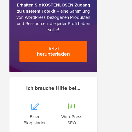
Erhalten Sie KOSTENLOSEN Zugang
zu unserem Toolkit
– eine Sammlung
von WordPress-bezogenen Produkten
und Ressourcen, die jeder Profi haben
sollte!
Jetzt
herunterladen
Ich brauche Hilfe bei…
Einen
WordPress
Blog starten
SEO