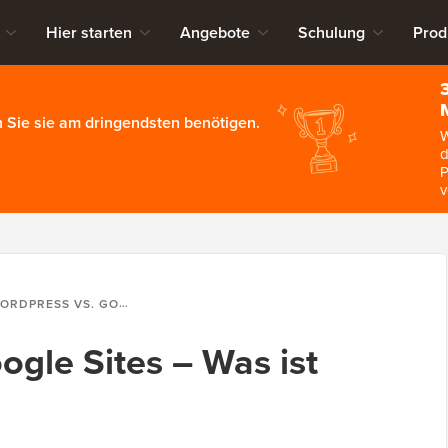
Hier starten
Angebote
Schulung
Prod
 Sie sie am dringendsten benötigen.
W
d
P
v
DPRESS VS. GOOGLE SITES – WAS IST BESSER?
ogle Sites – Was ist