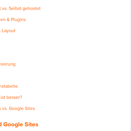
 vs. Selbst gehostet
nen & Plugins
& Layout
isierung
hstabelle
ist besser?
 vs. Google Sites
d Google Sites