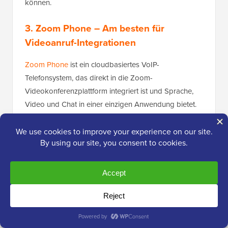
können.
3. Zoom Phone
– Am besten für
Videoanruf-Integrationen
Zoom Phone
ist ein cloudbasiertes VoIP-
Telefonsystem, das direkt in die Zoom-
Videokonferenzplattform integriert ist und Sprache,
Video und Chat in einer einzigen Anwendung bietet.
Ich war neugierig zu sehen, ob es die gleiche
Einfachheit und Zuverlässigkeit wie ein geschäftliches
Telefonsystem bieten könnte.
Einer der größten Vorteile ist, dass es oft günstiger ist
als einige andere Top-Anbieter, insbesondere für
grundlegende Bedürfnisse. Sein cloudbasiertes
VoIP-
Telefonsystem
bietet immer noch alle wesentlichen
Anruffunktionen, die Sie erwarten würden. Und das