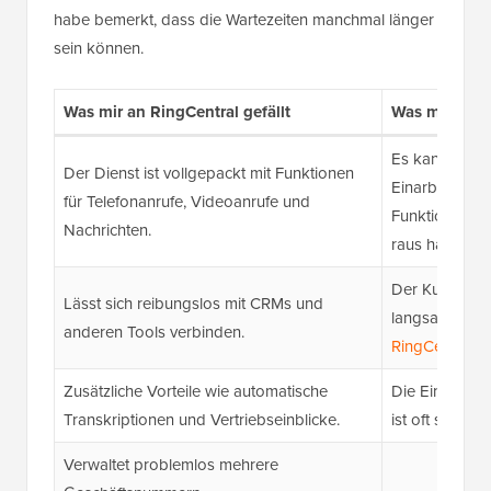
habe bemerkt, dass die Wartezeiten manchmal länger
sein können.
Was mir an RingCentral gefällt
Was mir an Ri
Es kann anfan
Der Dienst ist vollgepackt mit Funktionen
Einarbeitungsz
für Telefonanrufe, Videoanrufe und
Funktionen gi
Nachrichten.
raus hat, ist e
Der Kundensu
Lässt sich reibungslos mit CRMs und
langsam sein 
anderen Tools verbinden.
RingCentral-Al
Zusätzliche Vorteile wie automatische
Die Einrichtu
Transkriptionen und Vertriebseinblicke.
ist oft schwie
Verwaltet problemlos mehrere