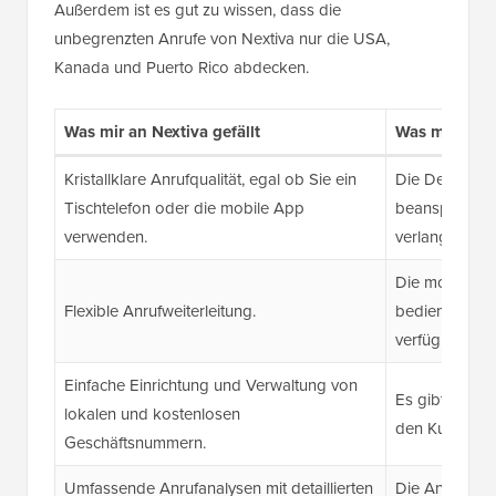
Außerdem ist es gut zu wissen, dass die
unbegrenzten Anrufe von Nextiva nur die USA,
Kanada und Puerto Rico abdecken.
Was mir an Nextiva gefällt
Was mir an Ne
Kristallklare Anrufqualität, egal ob Sie ein
Die Desktop-
Tischtelefon oder die mobile App
beanspruchen
verwenden.
verlangsamen
Die mobile Ap
Flexible Anrufweiterleitung.
bedienen sein 
verfügbaren E
Einfache Einrichtung und Verwaltung von
Es gibt gelege
lokalen und kostenlosen
den Kundensu
Geschäftsnummern.
Umfassende Anrufanalysen mit detaillierten
Die Anrufer-I