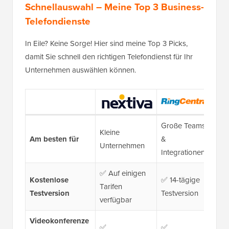
Schnellauswahl – Meine Top 3 Business-
Telefondienste
In Eile? Keine Sorge! Hier sind meine Top 3 Picks,
damit Sie schnell den richtigen Telefondienst für Ihr
Unternehmen auswählen können.
Große Teams
Kleine
Am besten für
&
Te
Unternehmen
Integrationen
✅ Auf einigen
Kostenlose
✅ 14-tägige
❌ K
Tarifen
Testversion
Testversion
(Ko
verfügbar
Videokonferenze
✅
✅
✅