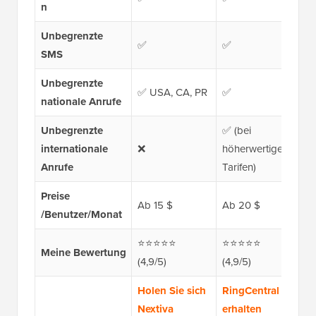
n
Unbegrenzte
✅
✅
✅ 
SMS
Unbegrenzte
✅ USA, CA, PR
✅
✅ (
nationale Anrufe
Unbegrenzte
✅ (bei
internationale
❌
höherwertigen
❌
Anrufe
Tarifen)
Preise
Ab 15 $
Ab 20 $
Ab 
/Benutzer/Monat
⭐⭐⭐⭐⭐
⭐⭐⭐⭐⭐
⭐
Meine Bewertung
(4,9/5)
(4,9/5)
(4,
Holen Sie sich
RingCentral
Zo
Nextiva
erhalten