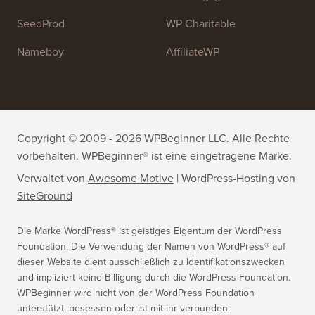
WPForms
WP Simple Pay
All in One SEO
Easy Digital Downloads
MonsterInsights
SearchWP
WP Mail SMTP
RafflePress
Smash Balloon
PushEngage
SeedProd
WP Charitable
Nameboy
AffiliateWP
Copyright © 2009 - 2026 WPBeginner LLC. Alle Rechte
vorbehalten. WPBeginner® ist eine eingetragene Marke.