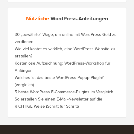
Nützliche
WordPress-Anleitungen
30 „bewährte“ Wege, um online mit WordPress Geld zu
So vers
verdienen
WordPre
Wie viel kostet es wirklich, eine WordPress-Website zu
So vers
erstellen?
Domain,
Kostenlose Aufzeichnung: WordPress-Workshop für
Wechsel
Anfänger
Ranking
Welches ist das beste WordPress-Popup-Plugin?
So wech
(Vergleich)
für Schri
5 beste WordPress E-Commerce-Plugins im Vergleich
So wech
So erstellen Sie einen E-Mail-Newsletter auf die
So vers