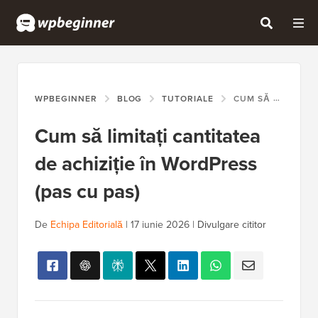
WPBEGINNER
BLOG
TUTORIALE
CUM SĂ LIMITAȚI CANTITATEA DE ACHIZIȚIE ÎN WORDPRESS (PAS CU PAS)
Cum să limitați cantitatea
de achiziție în WordPress
(pas cu pas)
De
Echipa Editorială
|
17 iunie 2026
|
Divulgare cititor