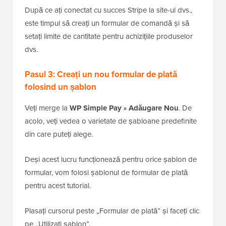
După ce ați conectat cu succes Stripe la site-ul dvs.,
este timpul să creați un formular de comandă și să
setați limite de cantitate pentru achizițiile produselor
dvs.
Pasul 3: Creați un nou formular de plată
folosind un șablon
Veți merge la
WP Simple Pay
Adăugare Nou
. De
»
acolo, veți vedea o varietate de șabloane predefinite
din care puteți alege.
Deși acest lucru funcționează pentru orice șablon de
formular, vom folosi șablonul de formular de plată
pentru acest tutorial.
Plasați cursorul peste „Formular de plată” și faceți clic
pe „Utilizați șablon”.