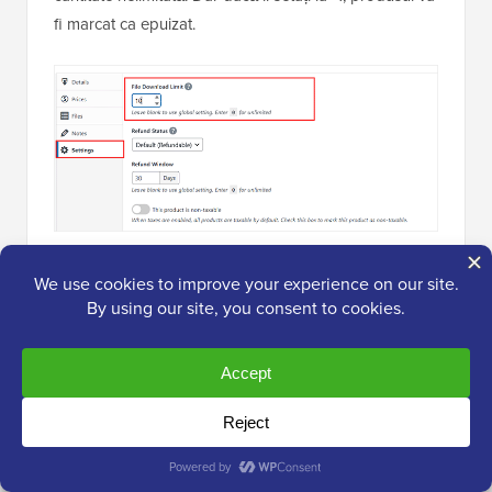
fi marcat ca epuizat.
Apoi, pur și simplu actualizați pagina produsului
dumneavoastră digital.
Poftim! Acum aveți trei metode pentru a restricționa
cantitatea de achiziție și puteți folosi soluția preferată
în funcție de nevoile dumneavoastră.
🛒 Sfat bonus: Modalități de a crește