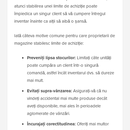
atunci stabilirea unei limite de achiziție poate
împiedica un singur client să vă cumpere întregul
inventar înainte ca alții să aibă o șansă.
Iată câteva motive comune pentru care proprietarii de
magazine stabilesc limite de achiziție:
Preveniți lipsa stocurilor:
Limitați câte unități
poate cumpăra un client într-o singură
comandă, astfel încât inventarul dvs. să dureze
mai mult.
Evitați supra-vânzarea:
Asigurați-vă că nu
vindeți accidental mai multe produse decât
aveți disponibile, mai ales în perioadele
aglomerate de vânzări.
Încurajați corectitudinea:
Oferiți mai multor