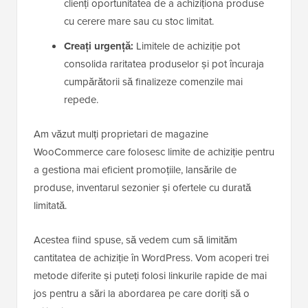
clienți oportunitatea de a achiziționa produse
cu cerere mare sau cu stoc limitat.
Creați urgență:
Limitele de achiziție pot
consolida raritatea produselor și pot încuraja
cumpărătorii să finalizeze comenzile mai
repede.
Am văzut mulți proprietari de magazine
WooCommerce care folosesc limite de achiziție pentru
a gestiona mai eficient promoțiile, lansările de
produse, inventarul sezonier și ofertele cu durată
limitată.
Acestea fiind spuse, să vedem cum să limităm
cantitatea de achiziție în WordPress. Vom acoperi trei
metode diferite și puteți folosi linkurile rapide de mai
jos pentru a sări la abordarea pe care doriți să o