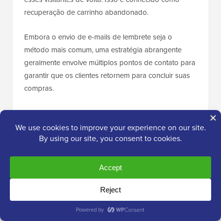
recuperação de carrinho abandonado.
Embora o envio de e-mails de lembrete seja o
método mais comum, uma estratégia abrangente
geralmente envolve múltiplos pontos de contato para
garantir que os clientes retornem para concluir suas
compras.
Você pode usar uma ferramenta como o
FunnelKit
Automations
para configurar esses fluxos de trabalho
automaticamente. Ele permite enviar lembretes
oportunos, oferecer cupons personalizados e
rastrear exatamente quanta receita você recupera.