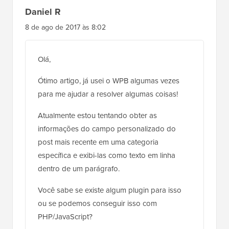
8 de ago de 2017 às 8:02
Olá,
Ótimo artigo, já usei o WPB algumas vezes
para me ajudar a resolver algumas coisas!
Atualmente estou tentando obter as
informações do campo personalizado do
post mais recente em uma categoria
específica e exibi-las como texto em linha
dentro de um parágrafo.
Você sabe se existe algum plugin para isso
ou se podemos conseguir isso com
PHP/JavaScript?
Basicamente, o que quero perguntar ao
WordPress é: 'Vá e pegue o post mais recente