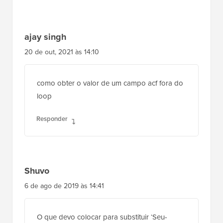
ajay singh
20 de out, 2021 às 14:10
como obter o valor de um campo acf fora do
loop
Responder
Shuvo
6 de ago de 2019 às 14:41
O que devo colocar para substituir ‘Seu-
Campo-Personalizado’? O nome do cpt ou o
slug?