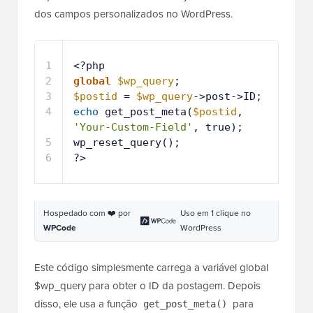
dos campos personalizados no WordPress.
1
<?php
2
global
$wp_query
;
3
$postid
= 
$wp_query
->post->ID;
4
echo
get_post_meta(
$postid
, 
'Your-Custom-Field'
, true);
5
wp_reset_query();
6
?>
Hospedado com ❤️ por
Uso em 1 clique no
WPCode
WordPress
Este código simplesmente carrega a variável global
$wp_query para obter o ID da postagem. Depois
disso, ele usa a função
para
get_post_meta()
buscar e exibir os dados do seu campo