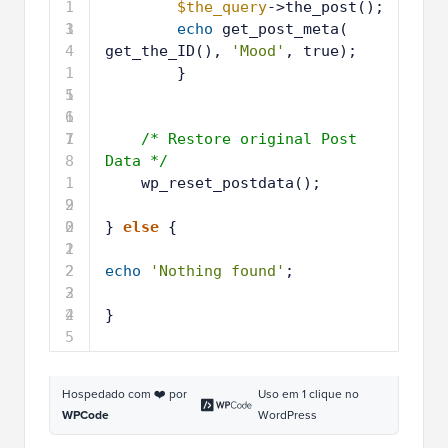
3
1
echo
get_post_meta( 
4
get_the_ID(), 
'Mood'
, true);
1
}
5
1
6
1
7
1
/* Restore original Post 
8
Data */
1
wp_reset_postdata();
9
2
0
2
} 
else
{
1
2
2
2
echo
'Nothing found'
;
3
2
4
2
}
5
Hospedado com ❤️ por
Uso em 1 clique no
WPCode
WordPress
Não se esqueça de substituir Humor pelo nome do