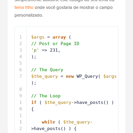
tema filho
onde você gostaria de mostrar o campo
personalizado.
1
$args
= 
array
( 
2
// Post or Page ID
3
'p'
=> 231,
4
);
5
6
// The Query
7
$the_query
= 
new
WP_Query( 
$args
);
8
9
// The Loop
1
if
( 
$the_query
->have_posts() ) 
0
{
1
1
1
while
( 
$the_query
-
2
>have_posts() ) {
1
$the_query
->the_post();