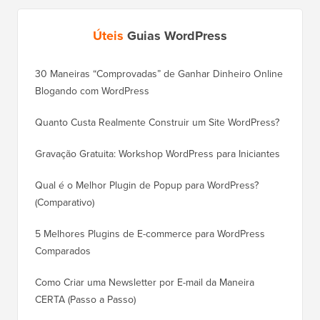
Úteis
Guias WordPress
30 Maneiras “Comprovadas” de Ganhar Dinheiro Online
Como Mo
Blogando com WordPress
WordPre
Quanto Custa Realmente Construir um Site WordPress?
Como M
Corret
Gravação Gratuita: Workshop WordPress para Iniciantes
Como Mu
Qual é o Melhor Plugin de Popup para WordPress?
Rankin
(Comparativo)
Como Mu
5 Melhores Plugins de E-commerce para WordPress
(Passo 
Comparados
Como M
Como Criar uma Newsletter por E-mail da Maneira
Corret
CERTA (Passo a Passo)
Como M
Servido