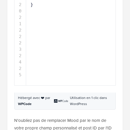
4
2
}
5
Hébergé avec ❤️ par
Utilisation en 1 clic dans
WPCode
WordPress
N'oubliez pas de remplacer Mood par le nom de
votre propre champ personnalisé et post ID par l'ID
de votre propre article ou page.
C'est tout pour le moment.