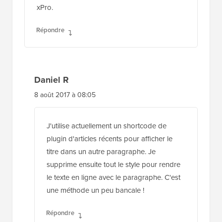
plugin d'articles récents pour afficher le
titre dans un autre paragraphe. Je
supprime ensuite tout le style pour rendre
le texte en ligne avec le paragraphe. C'est
une méthode un peu bancale !
Répondre
Laisser un commentaire
Merci d'avoir choisi de laisser un commentaire.
N'oubliez pas que tous les commentaires sont
modérés conformément à notre
politique de
commentaires
, et votre adresse e-mail ne sera PAS
publiée. N'utilisez PAS de mots-clés dans le champ