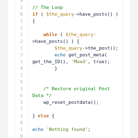
9
// The Loop
1
if
( 
$the_query
->have_posts() ) 
0
{
1
1
1
while
( 
$the_query
-
2
>have_posts() ) {
1
$the_query
->the_post();
3
1
echo
get_post_meta( 
4
get_the_ID(), 
'Mood'
, true);
1
}
5
1
6
1
7
1
/* Restore original Post 
8
Data */
1
wp_reset_postdata();
9
2
0
2
} 
else
{
1
2
2
2
echo
'Nothing found'
;
3
2