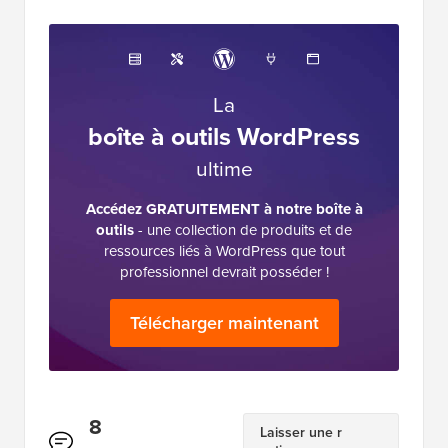
professionnel devrait posséder !
Télécharger maintenant
Interactions
8
Laisser une r
action
des
Commentaires
lecteurs
Jiří Vaněk
6 juin 2024 à 2:52
Le champ de l'auteur peut-il être ajouté de
cette manière ? J'ai un site web avec plusieurs
auteurs, et sous le nom de l'auteur dans