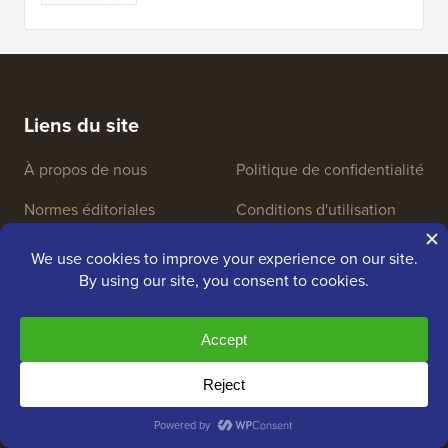
de révision
Ne vendez pas mes
Presse et ressources de
informations
marque
Fonds de croissance
Contactez-nous
Outils Gratuits
Générateur de noms d'entreprise
Détecteur de thèmes WordPress
Générateur de mots-clés SEO
Analyseur de titres