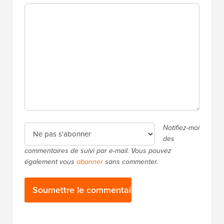
des
commentaires de suivi par e-mail. Vous pouvez
également vous
abonner
sans commenter.
Barre
Plus de
2 000 000+
lecteurs
latérale
Recevez du contenu frais de WPBeginner
principale