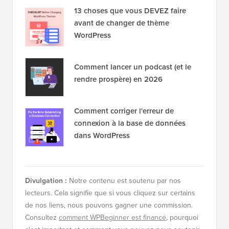
Divulgation :
Notre contenu est soutenu par nos
lecteurs. Cela signifie que si vous cliquez sur certains
de nos liens, nous pouvons gagner une commission.
Consultez
comment WPBeginner est financé
, pourquoi
c'est important et comment vous pouvez nous soutenir.
Voici notre
processus éditorial
.
À propos du personnel
éditorial
Le personnel éditorial de WPBeginner est une
équipe d'experts WordPress dirigée par Syed
Balkhi, avec plus de 16 ans d'expérience dans
WordPress, l'hébergement web, l'e-commerce,