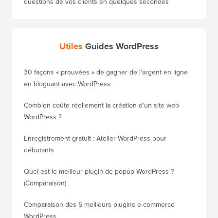
Enregistrement gratuit : Atelier WordPress pour
Comment
débutants
de clas
Quel est le meilleur plugin de popup WordPress ?
Comment
(Comparaison)
(étape p
Comparaison des 5 meilleurs plugins e-commerce
Comment
WordPress
WordPr
Comment créer une newsletter par e-mail de la BONNE
Comment
manière (étape par étape)
héberge
Offres & Coupons
(voir tout)
Coupon CSS Hero
Obtenez 40 % de réduction sur CSS Hero, le