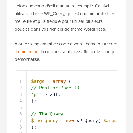
Jetons un coup d'œil à un autre exemple. Celui-ci
utilise la classe WP_Query, qui est une méthode bien
meilleure et plus flexible pour utiliser plusieurs
boucles dans vos fichiers de thème WordPress.
Ajoutez simplement ce code à votre thème ou à votre
thème enfant
là où vous souhaitez afficher le champ
personnalisé.
1
$args
= 
array
( 
2
// Post or Page ID
3
'p'
=> 231,
4
);
5
6
// The Query
7
$the_query
= 
new
WP_Query( 
$args
);
8