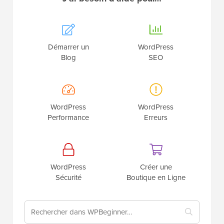
WordPress
Créer une
Sécurité
Boutique en Ligne
Derniers
Articles
WPBeginner Spotlight 26 : Analyse des formulaires,
outils d'IA supplémentaires et surveillance SEO plus
intelligente
Qu'est-ce qui arrive dans WordPress 7.1 ?
(Fonctionnalités et captures d’écran)