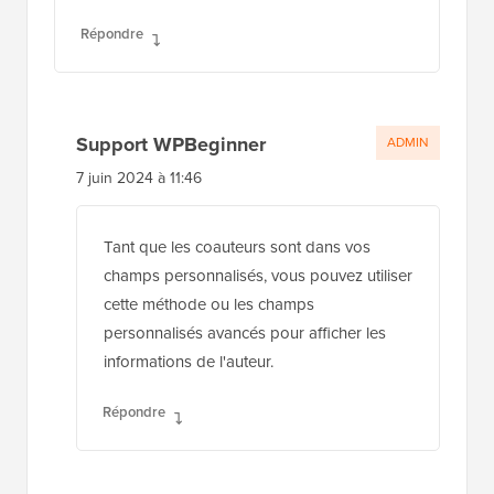
cette méthode ou les champs
personnalisés avancés pour afficher les
informations de l'auteur.
Répondre
Jiří Vaněk
12 juin 2024 à 3:20
Merci pour la confirmation. J'ai
téléchargé le plugin Advanced Custom
Fields et j'essaie de créer des champs
personnalisés pour les auteurs
d'articles. J'ai également relu cet article
pour mieux comprendre le