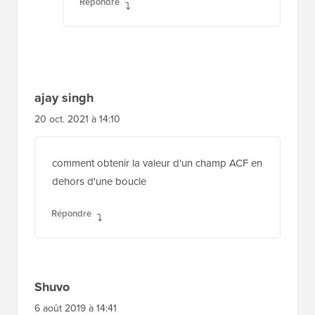
Répondre
Shuvo
6 août 2019 à 14:41
Que dois-je mettre pour remplacer « Your-
Custom-Field » ? Le nom du cpt ou le slug ?
Répondre
Support WPBeginner
ADMIN
7 août 2019 à 10:01