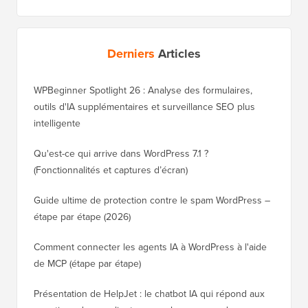
Guide ultime de protection contre le spam WordPress –
étape par étape (2026)
Comment connecter les agents IA à WordPress à l'aide
de MCP (étape par étape)
Présentation de HelpJet : le chatbot IA qui répond aux
questions de vos clients en quelques secondes
Utiles
Guides WordPress
30 façons « prouvées » de gagner de l'argent en ligne
Comment
en bloguant avec WordPress
WordPre
Combien coûte réellement la création d'un site web
Comment
WordPress ?
nouveau