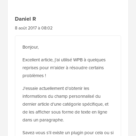
J'essaie actuellement d'obtenir les
informations du champ personnalisé du
dernier article d'une catégorie spécifique, et
de les afficher sous forme de texte en ligne
dans un paragraphe.
Savez-vous s'il existe un plugin pour cela ou si
nous pouvons y parvenir avec PHP/JavaScript
?
En gros, ce que je veux demander à
WordPress, c'est « Allez chercher le dernier
article de la catégorie 'todays-tip', puis trouvez
la valeur du champ personnalisé 'odds' et
affichez 'odds' à l'intérieur de cette balise
span. »
En fait, j'aimerais éviter de coder cela en dur