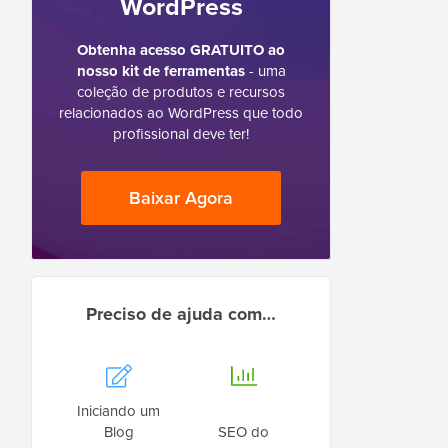
WordPress
Obtenha acesso GRATUITO ao
nosso kit de ferramentas
- uma
coleção de produtos e recursos
relacionados ao WordPress que todo
profissional deve ter!
Baixar Agora
Preciso de ajuda com…
Iniciando um
Blog
SEO do