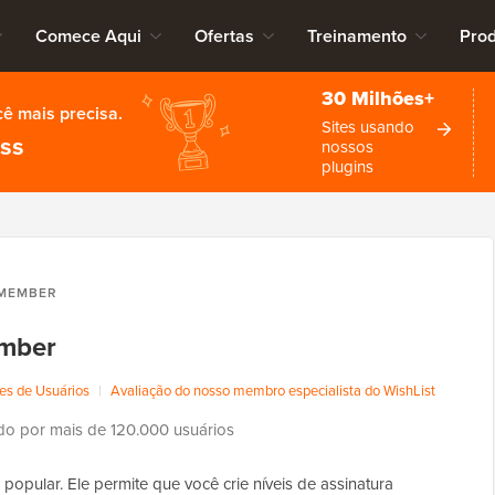
Comece Aqui
Ofertas
Treinamento
Pro
30 Milhões+
cê mais precisa.
Sites usando
ess
nossos
plugins
 MEMBER
ember
es de Usuários
|
Avaliação do nosso membro especialista do WishList
o por mais de 120.000 usuários
popular. Ele permite que você crie níveis de assinatura