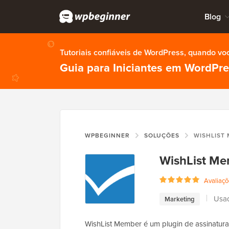
Blog
Tutoriais confiáveis de WordPress, quando vo
Guia para Iniciantes em WordPr
WPBEGINNER
SOLUÇÕES
WISHLIST
WishList M
Avaliaçõ
Usad
Marketing
WishList Member é um plugin de assinatura 