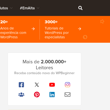
dutos
#EmAlta
20+
3000+
Anos de
Tutoriais de
experiência com
WordPress por
WordPress
especialistas
Barra
Mais de
2.000.000+
Lateral
Leitores
Principal
Receba conteúdo novo do WPBeginner