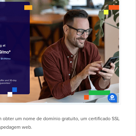
bter um nome de domínio gratuito, um certificado SSL
ospedagem web.