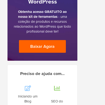
WordPress
Obtenha acesso GRATUITO ao
nosso kit de ferramentas
- uma
coleção de produtos e recursos
relacionados ao WordPress que todo
profissional deve ter!
Baixar Agora
Preciso de ajuda com…
Iniciando um
Blog
SEO do