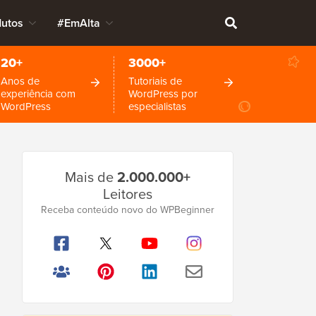
dutos
#EmAlta
20+
3000+
Anos de
Tutoriais de
experiência com
WordPress por
WordPress
especialistas
Barra
Mais de
2.000.000+
Lateral
Leitores
Principal
Receba conteúdo novo do WPBeginner