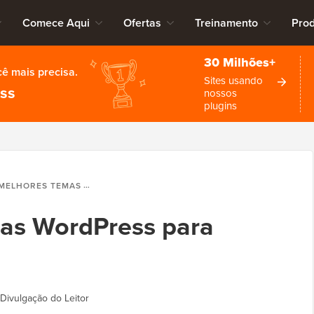
Comece Aqui
Ofertas
Treinamento
Pro
30 Milhões+
cê mais precisa.
Sites usando
ess
nossos
plugins
HORES TEMAS WORDPRESS PARA ARTISTAS
as WordPress para
Divulgação do Leitor