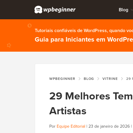
Blog
Tutoriais confiáveis de WordPress, quando vo
Guia para Iniciantes em WordPr
WPBEGINNER
BLOG
VITRINE
29 MEL
29 Melhores Tem
Artistas
Por
Equipe Editorial
|
23 de janeiro de 2026
|