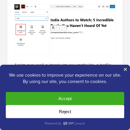
Assim que você o inserir em seu conteúdo, o botão
aparecerá onde você colocou o bloco. Por padrão,
ele também mostra quantas pessoas marcaram essa
postagem como favorita.
Esta pode ser uma ótima maneira de mostrar aos
visitantes que o conteúdo é popular, pois as pessoas
geralmente confiam em conteúdo que outros
acharam útil.