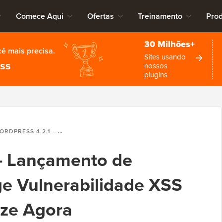
Comece Aqui
Ofertas
Treinamento
Pro
30 Milhões+
cê mais precisa.
Sites usando
ess
nossos
plugins
 4.2.1 – LANÇAMENTO DE SEGURANÇA CORRIGE VULNERABILIDADE XSS ZERO DAY – ATUALIZE AGORA
 – Lançamento de
e Vulnerabilidade XSS
ize Agora