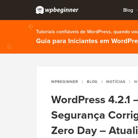
Blog
Tutoriais confiáveis de WordPress, quando vo
Guia para Iniciantes em WordPr
WPBEGINNER
BLOG
NOTÍCIAS
WORDPRESS
WordPress 4.2.1
Segurança Corrig
Zero Day – Atual