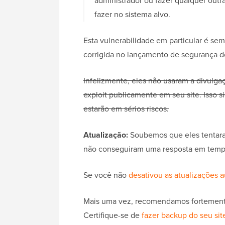
administrador ou fazer qualquer outr
fazer no sistema alvo.
Esta vulnerabilidade em particular é se
corrigida no lançamento de segurança do
Infelizmente, eles não usaram a divulg
exploit publicamente em seu site. Isso s
estarão em sérios riscos.
Atualização:
Soubemos que eles tentara
não conseguiram uma resposta em tempo
Se você não
desativou as atualizações 
Mais uma vez, recomendamos fortemente 
Certifique-se de
fazer backup do seu sit