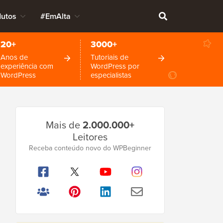
dutos
#EmAlta
20+
3000+
Anos de
Tutoriais de
experiência com
WordPress por
WordPress
especialistas
Barra
Mais de
2.000.000+
Lateral
Leitores
Principal
Receba conteúdo novo do WPBeginner