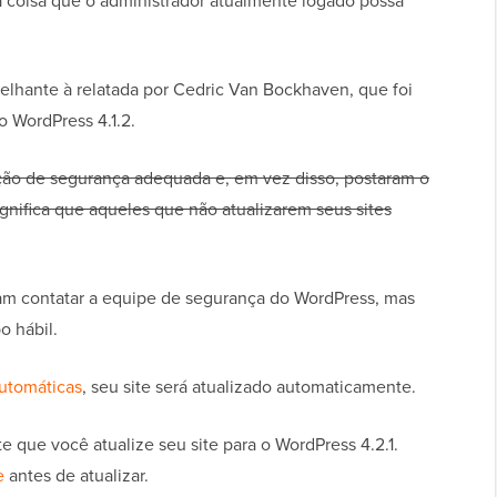
a coisa que o administrador atualmente logado possa
melhante à relatada por Cedric Van Bockhaven, que foi
 WordPress 4.1.2.
ação de segurança adequada e, em vez disso, postaram o
ignifica que aqueles que não atualizarem seus sites
m contatar a equipe de segurança do WordPress, mas
 hábil.
automáticas
, seu site será atualizado automaticamente.
que você atualize seu site para o WordPress 4.2.1.
e
antes de atualizar.