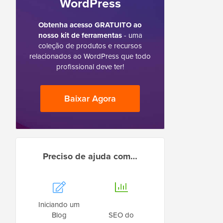
WordPress
Obtenha acesso GRATUITO ao
nosso kit de ferramentas
- uma
coleção de produtos e recursos
relacionados ao WordPress que todo
profissional deve ter!
Baixar Agora
Preciso de ajuda com…
Iniciando um
Blog
SEO do