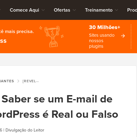
Comece Aqui
Ofertas
Treinamento
Pro
30 Milhões+
cê mais precisa.
Sites usando
ess
nossos
plugins
CIANTES
[REVELADO] COMO SABER SE UM E-MAIL DE SEGURANÇA DO WORDPRESS É REAL OU FALSO
Saber se um E-mail de
dPress é Real ou Falso
26
|
Divulgação do Leitor