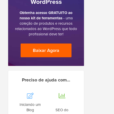
WordPress
Obtenha acesso GRATUITO ao
nosso kit de ferramentas
- uma
coleção de produtos e recursos
relacionados ao WordPress que todo
profissional deve ter!
Baixar Agora
Preciso de ajuda com…
Iniciando um
Blog
SEO do