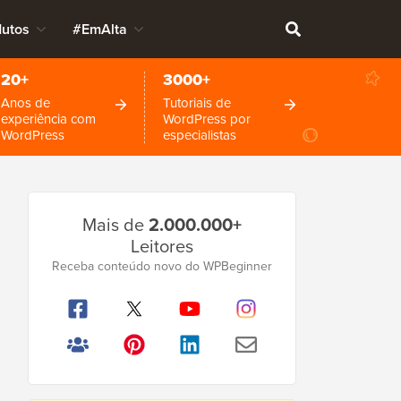
dutos
#EmAlta
20+
3000+
Anos de
Tutoriais de
experiência com
WordPress por
WordPress
especialistas
Barra
Mais de
2.000.000+
Lateral
Leitores
Principal
Receba conteúdo novo do WPBeginner