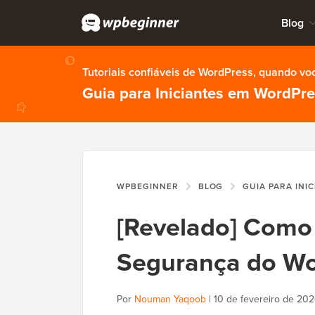
Blog
Tutoriais confiáveis de WordPress, quando vo
Guia para Iniciantes em WordPr
WPBEGINNER
BLOG
GUIA PARA INI
[Revelado] Como 
Segurança do Wor
Por
Nouman Yaqoob
|
10 de fevereiro de 20