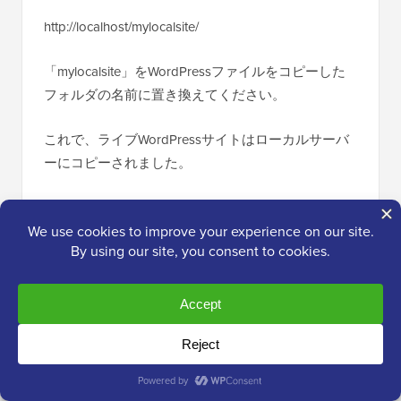
これで、次のようにURLを入力してブラウザでロー
カルサイトにアクセスできます。
http://localhost/mylocalsite/
「mylocalsite」をWordPressファイルをコピーした
フォルダの名前に置き換えてください。
これで、ライブWordPressサイトはローカルサーバ
ーにコピーされました。
この記事が、ライブのWordPressサイトをローカル
サーバーに簡単に移行する方法を学ぶのに役立った
ことを願っています。テスト用に<a
id="x1">WordPressのステージングサイトを簡単に作
成する方法</a>、または<a id="x2">ローカルサーバ
ーからライブサイトにWordPressサイトを移行する
方法</a>に関するガイドも参照することをお勧めし