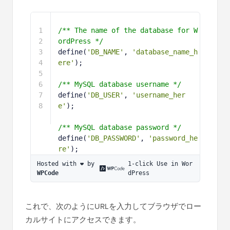
1
/** The name of the database for W
ordPress */
2
define(
'DB_NAME'
, 
'database_name_h
ere'
);
3
4
/** MySQL database username */
5
define(
'DB_USER'
, 
'username_her
e'
);
6
7
/** MySQL database password */
8
define(
'DB_PASSWORD'
, 
'password_he
re'
);
Hosted with ❤️ by 
1-click Use in Wor
WPCode
dPress