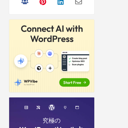
リ
サ
イ
ド
バ
ー
究極の