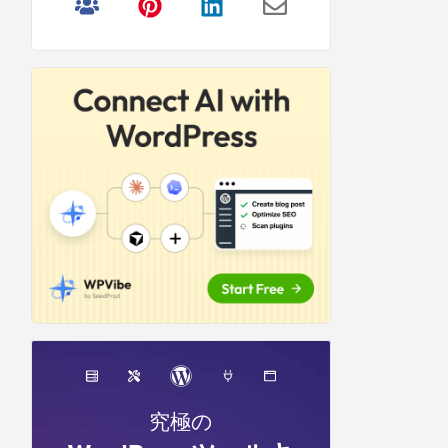
リ
サ
イ
ド
バ
ー
究極の