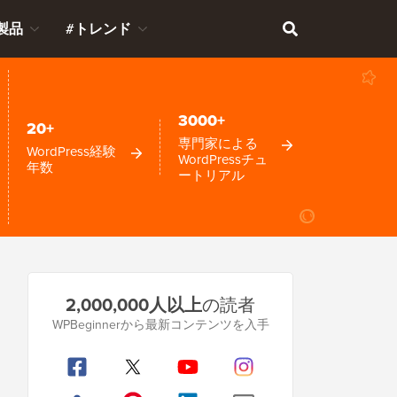
製品
#トレンド
3000+
20+
専門家による
WordPress経験
WordPressチュ
年数
ートリアル
プ
2,000,000人以上
の読者
ラ
WPBeginnerから最新コンテンツを入手
イ
マ