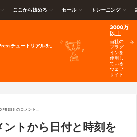
ここから始める
セール
トレーニング
3000万
以上
当社の
ressチュートリアルを。
プラグ
インを
使用し
ている
ウェブ
サイト
ESS のコメントから日付と時刻を削除する方法
 のコメントから日付と時刻を