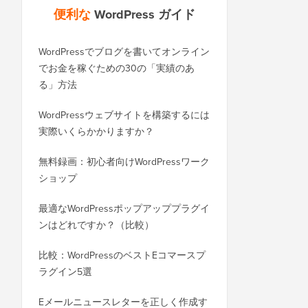
便利な
WordPress ガイド
WordPressでブログを書いてオンライン
WordPress.comからWo
でお金を稼ぐための30の「実績のあ
ログを正しく移行する
る」方法
SEOを失うことなくWor
WordPressウェブサイトを構築するには
ドメインに正しく移行
実際いくらかかりますか？
BloggerからWordP
無料録画：初心者向けWordPressワーク
（順位を失わずに）
ショップ
WixからWordPres
最適なWordPressポップアッププラグイ
方法（ステップバイス
ンはどれですか？（比較）
SquarespaceからWo
比較：WordPressのベストEコマースプ
行する方法
ラグイン5選
ダウンタイムなしでWor
Eメールニュースレターを正しく作成す
ホストまたはサーバー