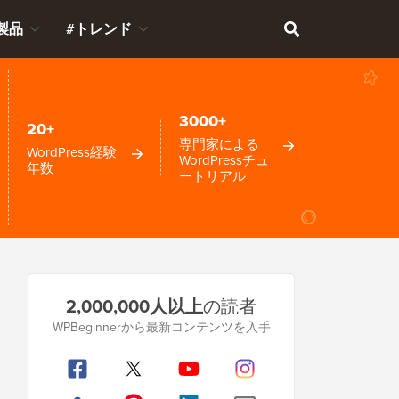
製品
#トレンド
3000+
20+
専門家による
WordPress経験
WordPressチュ
年数
ートリアル
プ
2,000,000人以上
の読者
ラ
WPBeginnerから最新コンテンツを入手
イ
マ