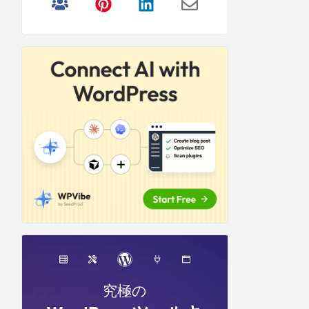
リ
サ
イ
ド
バ
ー
究極の