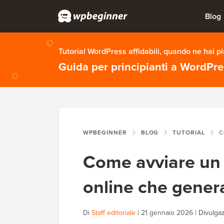
Blog
Tutorial WordPress affidabili, quando ne hai p
Guida per principianti a WordPr
WPBEGINNER
BLOG
TUTORIAL
COME 
Come avviare un 
online che gener
Di
Staff editoriale
|
21 gennaio 2026
|
Divulgaz