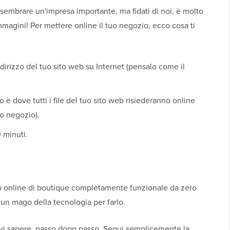
sembrare un'impresa importante, ma fidati di noi, è molto
agini! Per mettere online il tuo negozio, ecco cosa ti
ndirizzo del tuo sito web su Internet (pensalo come il
o è dove tutti i file del tuo sito web risiederanno online
uo negozio).
 minuti.
o online di boutique completamente funzionale da zero
 un mago della tecnologia per farlo.
evi sapere, passo dopo passo. Segui semplicemente la