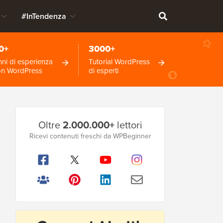
#InTendenza
0+
3000+
ni di esperienza
Tutorial WordPress
on WordPress
di esperti
Barra
Oltre
2.000.000+
lettori
laterale
Ricevi contenuti freschi da WPBeginner
principale