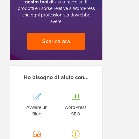
nostro toolkit
- una raccolta di
prodotti e risorse relative a WordPress
che ogni professionista dovrebbe
avere!
Scarica ora
Ho bisogno di aiuto con...
Avviare un
WordPress
Blog
SEO