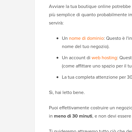
Avviare la tua boutique online potrebbe 
più semplice di quanto probabilmente imm
servirà:
Un
nome di dominio
: Questo è l'i
nome del tuo negozio).
Un account di
web hosting
: Quest
(come affittare uno spazio per il t
La tua completa attenzione per 30
Sì, hai letto bene.
Puoi effettivamente costruire un negozi
in
meno di 30 minuti
, e non devi essere
Ti guideremo attraverso tutto ciò che d