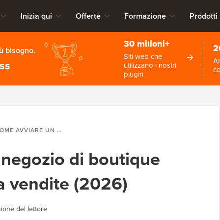
Inizia qui
Offerte
Formazione
Prodotti
30 milioni+
2
iù bisogno.
Siti web che
An
ess
utilizzano i nostri
c
plugin
AVVIARE UN NEGOZIO DI BOUTIQUE ONLINE CHE GENERA VENDITE (2026)
negozio di boutique
a vendite (2026)
ione del lettore