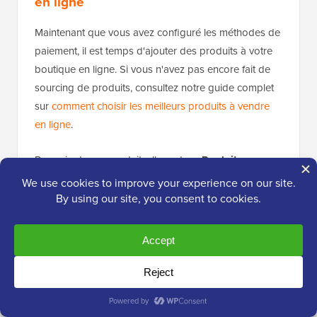
en ligne
Maintenant que vous avez configuré les méthodes de
paiement, il est temps d'ajouter des produits à votre
boutique en ligne. Si vous n'avez pas encore fait de
sourcing de produits, consultez notre guide complet
sur
comment choisir les meilleurs produits à vendre
en ligne
.
Pour ajouter un produit, allons dans
Produits »
Ajouter nouveau
depuis votre espace
d'administration WordPress.
Tout d'abord, vous devez entrer un titre de produit et
fournir une description détaillée. Cela permet non
seulement de stimuler les ventes en donnant aux
clients potentiels les détails dont ils ont besoin, mais
aussi d'aider votre page produit à bien se classer sur