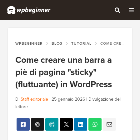
WPBEGINNER
BLOG
TUTORIAL
COME CREARE UNA BARRA A PIÈ DI PAGINA "STICKY" (FLUTTUANTE) IN WORDPRESS
Come creare una barra a
piè di pagina "sticky"
(fluttuante) in WordPress
Di
Staff editoriale
|
25 gennaio 2026
|
Divulgazione del
lettore