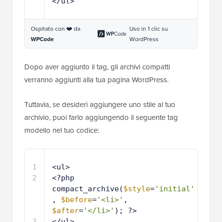
</ul>
Ospitato con ❤️ da
Uso in 1 clic su
WPCode
WordPress
Dopo aver aggiunto il tag, gli archivi compatti
verranno aggiunti alla tua pagina WordPress.
Tuttavia, se desideri aggiungere uno stile al tuo
archivio, puoi farlo aggiungendo il seguente tag
modello nel tuo codice:
1
<ul>
2
<?php 
compact_archive(
$style
=
'initial'
, 
$before
=
'<li>'
, 
$after
=
'</li>'
); ?>
3
</ul>