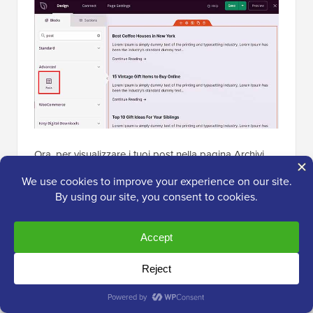
Ora, per visualizzare i tuoi post nella pagina Archivi,
individua e aggiungi semplicemente il blocco 'Post'
dalla colonna di sinistra.
Dopodiché, potrai scegliere il layout del blocco,
selezionare l'ordine, configurare la paginazione,
utilizzare le colonne e altro ancora.
Una volta soddisfatto, non dimenticare di fare clic sul