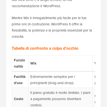
raccomandazione è WordPress.
Mentre Wix è innegabilmente più facile per le tue
prime ore di costruzione, WordPress ti offre la
flessibilità, la potenza e la proprietà essenziali per la
crescita.
Tabella di confronto a colpo d'occhio
Funzio
Wix
WordPr
nalità
Facilità
Estremamente semplice per i
Leggera
d'uso
principianti (drag-and-drop).
potente 
Il piano gratuito è molto limitato. I piani
Costo in
Costo
a pagamento possono diventare
maggiore
costosi.