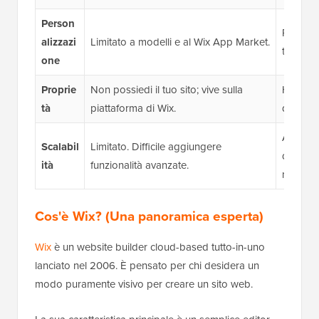
Person
Personal
alizzazi
Limitato a modelli e al Wix App Market.
temi e p
one
Proprie
Non possiedi il tuo sito; vive sulla
Hai il 1
tà
piattaforma di Wix.
di tutti i
Altament
Scalabil
Limitato. Difficile aggiungere
di sito,
ità
funzionalità avanzate.
negozio
Cos'è Wix? (Una panoramica esperta)
Wix
è un website builder cloud-based tutto-in-uno
lanciato nel 2006. È pensato per chi desidera un
modo puramente visivo per creare un sito web.