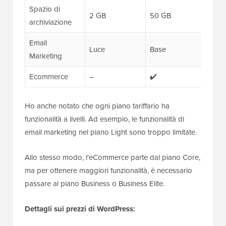
Spazio di
2 GB
50 GB
100 
archiviazione
Email
Luce
Base
Stan
Marketing
Ecommerce
–
✔️
✔️
Ho anche notato che ogni piano tariffario ha
funzionalità a livelli. Ad esempio, le funzionalità di
email marketing nel piano Light sono troppo limitate.
Allo stesso modo, l'eCommerce parte dal piano Core,
ma per ottenere maggiori funzionalità, è necessario
passare al piano Business o Business Elite.
Dettagli sui prezzi di WordPress: