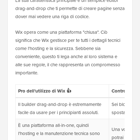
La sua caratteristica principale è un semplice editor
drag-and-drop che ti permette di creare pagine senza
dover mai vedere una riga di codice.
Wix opera come una piattaforma "chiusa". Ciò
significa che Wix gestisce per te tutti i dettagli tecnici
come l'hosting e la sicurezza. Sebbene sia
conveniente, questo ti lega anche al loro sistema e
alle sue regole, il che rappresenta un compromesso
importante.
Pro dell'utilizzo di Wix 👍
Contro dell'ut
Il builder drag-and-drop è estremamente
Sei bloccato s
facile da usare per i principianti assoluti.
spostare facilm
È una piattaforma all-in-one, quindi
Una volta sce
l'hosting e la manutenzione tecnica sono
potrai mai pas