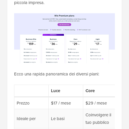
piccola impresa.
Ecco una rapida panoramica dei diversi piani:
Luce
Core
Busi
Prezzo
$17 / mese
$29 / mese
$39 
Coinvolgere il
Far c
Ideale per
Le basi
tuo pubblico
tuo 