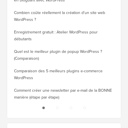
Utiles
Guides WordPress
30 façons « prouvées » de gagner de l'argent en ligne
Comment
en bloguant avec WordPress
WordPre
Combien coûte réellement la création d'un site web
Comment
WordPress ?
nouveau
Enregistrement gratuit : Atelier WordPress pour
Comment
débutants
de clas
Quel est le meilleur plugin de popup WordPress ?
Comment
(Comparaison)
(étape p
Comparaison des 5 meilleurs plugins e-commerce
Comment
WordPress
WordPr
Comment créer une newsletter par e-mail de la BONNE
Comment
manière (étape par étape)
héberge