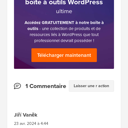
La
boîte à outils WordPress
ultime
Accédez GRATUITEMENT à notre boîte à
outils
- une collection de produits et de
ressources liés à WordPress que tout
professionnel devrait posséder !
Télécharger maintenant
Interactions
1 Commentaire
Laisser une r action
des
lecteurs