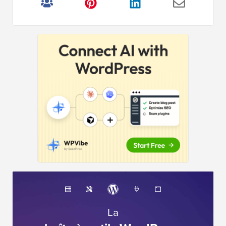
Recevez du contenu frais de WPBeginner
principale