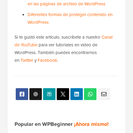
sobre:
Cómo mostrar menús diferentes a los usuarios
registrados en WordPress
Cómo cambiar el prefijo de las publicaciones
privadas y protegidas en WordPress
Cómo mostrar un extracto de una publicación
protegida con contraseña en WordPress
Publicación completa vs. Resumen (Extracto)
en las páginas de archivo de WordPress
Diferentes formas de proteger contenido en
WordPress
Si te gustó este artículo, suscríbete a nuestro
Canal
de YouTube
para ver tutoriales en video de
WordPress. También puedes encontrarnos