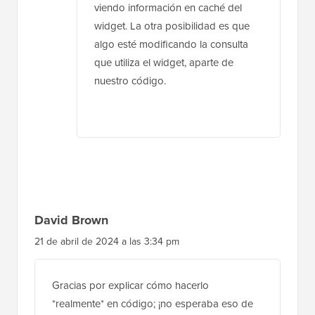
Soporte de WPBeginner
28 de abril de 2025 a las 9:59 am
Debería ocultar las publicaciones
protegidas con contraseña de tu
widget de publicaciones recientes. Si
tienes caché en tu sitio, asegúrate de
borrarla en caso de que estés
viendo información en caché del
widget. La otra posibilidad es que
algo esté modificando la consulta
que utiliza el widget, aparte de
nuestro código.