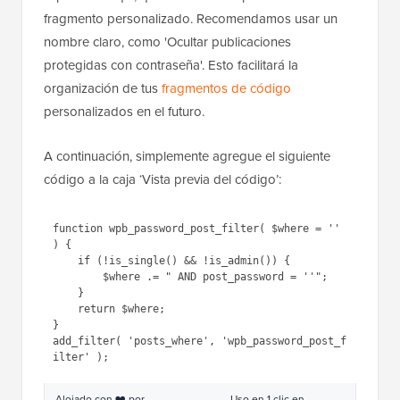
fragmento personalizado. Recomendamos usar un
nombre claro, como 'Ocultar publicaciones
protegidas con contraseña'. Esto facilitará la
organización de tus
fragmentos de código
personalizados en el futuro.
A continuación, simplemente agregue el siguiente
código a la caja ‘Vista previa del código’:
1
function
wpb_password_post_filter( 
$where
= 
''
) {
2
if
(!is_single() && 
!is_admin()) {
3
$where
.= 
" AND 
post_password = ''"
;
4
}