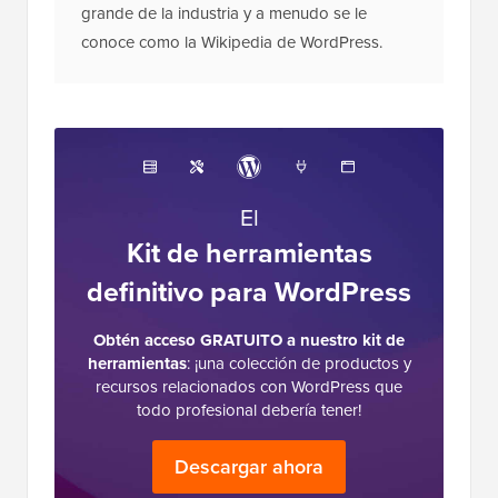
Acerca del personal
editorial
El equipo editorial de WPBeginner es un
grupo de expertos en WordPress liderado por
Syed Balkhi con más de 16 años de
experiencia en WordPress, alojamiento web,
comercio electrónico, SEO y marketing.
Fundado en 2009, WPBeginner es ahora el
sitio de recursos gratuitos de WordPress más
grande de la industria y a menudo se le
conoce como la Wikipedia de WordPress.