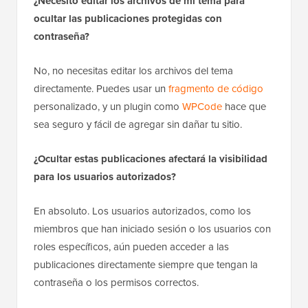
¿Por qué querría ocultar las publicaciones
protegidas con contraseña en WordPress?
Ocultar las publicaciones protegidas con contraseña
ayuda a que tu sitio se vea limpio y profesional.
También evita que los visitantes no autorizados vean
que existe contenido privado, lo que reduce el riesgo
de intentos de acceso y mantiene tu sitio más seguro.
¿Necesito editar los archivos de mi tema para
ocultar las publicaciones protegidas con
contraseña?
No, no necesitas editar los archivos del tema
directamente. Puedes usar un
fragmento de código
personalizado, y un plugin como
WPCode
hace que
sea seguro y fácil de agregar sin dañar tu sitio.