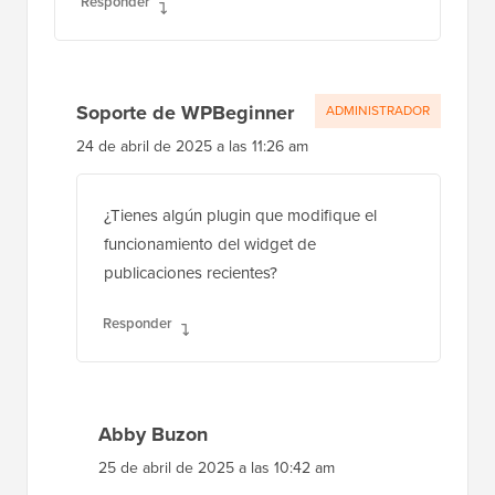
24 de abril de 2025 a las 2:24 am
¡Esto funcionó muy bien para el feed principal;
gracias! Tengo un problema similar al de Mark
(unos comentarios arriba), pero con el widget
de Publicaciones Recientes. Las publicaciones
protegidas con contraseña todavía aparecen
en la lista de Publicaciones Recientes.
Responder
Soporte de WPBeginner
ADMINISTRADOR
24 de abril de 2025 a las 11:26 am