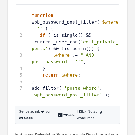
1
function
wpb_password_post_filter( 
$where
= 
''
) {
2
if
(!is_single() && 
!current_user_can(
'edit_private_
posts'
) && !is_admin()) {
3
$where
.= 
" AND 
post_password = ''"
;
4
}
5
return
$where
;
6
}
7
add_filter( 
'posts_where'
, 
'wpb_password_post_filter'
);
Gehostet mit ❤️ von
1-Klick-Nutzung in
WPCode
WordPress