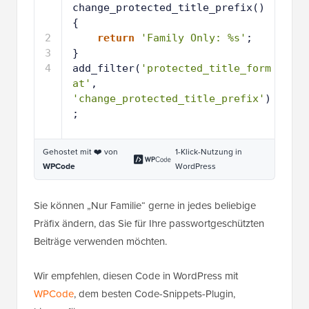
change_protected_title_prefix() 
{
2
return
'Family Only: %s'
;
3
}
4
add_filter(
'protected_title_form
at'
, 
'change_protected_title_prefix'
)
;
Gehostet mit ❤️ von
1-Klick-Nutzung in
WPCode
WordPress
Sie können „Nur Familie“ gerne in jedes beliebige
Präfix ändern, das Sie für Ihre passwortgeschützten
Beiträge verwenden möchten.
Wir empfehlen, diesen Code in WordPress mit
WPCode
, dem besten Code-Snippets-Plugin,