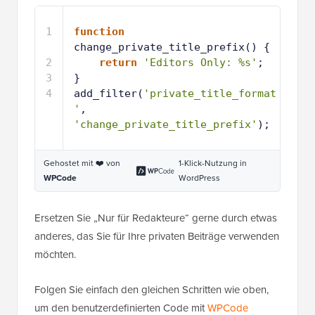
1
function
change_private_title_prefix() {
2
return
'Editors Only: %s'
;
3
}
4
add_filter(
'private_title_format
'
, 
'change_private_title_prefix'
);
Gehostet mit ❤️ von
1-Klick-Nutzung in
WPCode
WordPress
Ersetzen Sie „Nur für Redakteure“ gerne durch etwas
anderes, das Sie für Ihre privaten Beiträge verwenden
möchten.
Folgen Sie einfach den gleichen Schritten wie oben,
um den benutzerdefinierten Code mit
WPCode