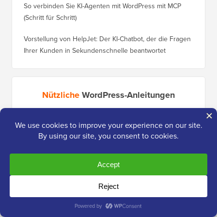
So verbinden Sie KI-Agenten mit WordPress mit MCP
(Schritt für Schritt)
Vorstellung von HelpJet: Der KI-Chatbot, der die Fragen
Ihrer Kunden in Sekundenschnelle beantwortet
Nützliche
WordPress-Anleitungen
30 „bewährte“ Wege, um online mit WordPress Geld zu
So vers
verdienen
WordPre
Wie viel kostet es wirklich, eine WordPress-Website zu
So vers
erstellen?
Domain,
Kostenlose Aufzeichnung: WordPress-Workshop für
Wechsel
Anfänger
Ranking