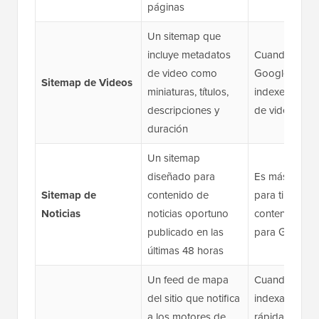
páginas
Un sitemap que
incluye metadatos
Cuando quier
de video como
Google descu
Sitemap de Videos
miniaturas, títulos,
indexe tu con
descripciones y
de video
duración
Un sitemap
diseñado para
Es más adec
Sitemap de
contenido de
para ti si publ
Noticias
noticias oportuno
contenido ele
publicado en las
para Google
últimas 48 horas
Un feed de mapa
Cuando dese
del sitio que notifica
indexación m
a los motores de
rápida de con