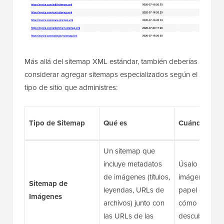
Más allá del sitemap XML estándar, también deberías
considerar agregar sitemaps especializados según el
tipo de sitio que administres:
Tipo de Sitemap
Qué es
Cuándo Usar
Un sitemap que
incluye metadatos
Úsalo si las
de imágenes (títulos,
imágenes jue
Sitemap de
leyendas, URLs de
papel clave e
Imágenes
archivos) junto con
cómo los visit
las URLs de las
descubren tu s