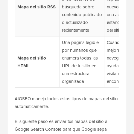
Mapa del sitio RSS
búsqueda sobre
nuevo sin esp
contenido publicado
una actualizac
o actualizado
estándar del
recientemente
del sitio
Una página legible
Cuando dese
por humanos que
mejorar la
Mapa del sitio
enumera todas las
navegación in
HTML
URL de tu sitio en
ayudar a los
una estructura
visitantes a
organizada
encontrar con
AIOSEO maneja todos estos tipos de mapas del sitio
automáticamente.
El siguiente paso es enviar tus mapas del sitio a
Google Search Console para que Google sepa