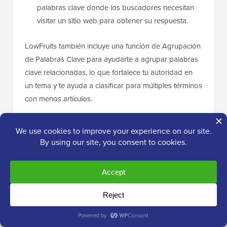
palabras clave donde los buscadores necesitan
visitar un sitio web para obtener su respuesta.
LowFruits también incluye una función de Agrupación
de Palabras Clave para ayudarte a agrupar palabras
clave relacionadas, lo que fortalece tu autoridad en
un tema y te ayuda a clasificar para múltiples términos
con menos artículos.
Si quieres alternativas gratuitas, aquí tienes dos que
creamos nosotros mismos:
Generador de Palabras Clave de WPBeginner
–
genera más de 300 ideas de palabras clave al
instante a partir de cualquier término semilla
Comprobador de Densidad de Palabras Clave
–
revela qué palabras clave están dirigiendo tus