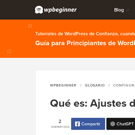
Blog
Tutoriales de WordPress de Confianza, cuando
Guía para Principiantes de Word
WPBEGINNER
GLOSARIO
CONFIGUR
Qué es: Ajustes 
2
Compartir
ChatGPT
COMPARTIDOS