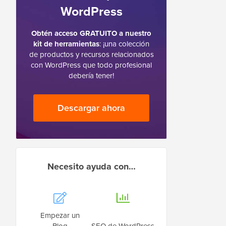
WordPress
Obtén acceso GRATUITO a nuestro
kit de herramientas
: ¡una colección
de productos y recursos relacionados
con WordPress que todo profesional
debería tener!
Descargar ahora
Necesito ayuda con…
Empezar un
Blog
SEO de WordPress