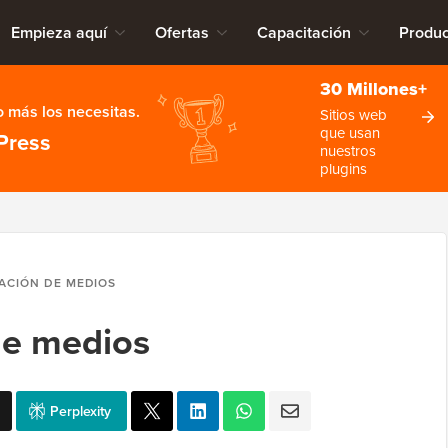
Empieza aquí
Ofertas
Capacitación
Produc
30 Millones+
 más los necesitas.
Sitios web
que usan
Press
nuestros
plugins
ACIÓN DE MEDIOS
de medios
Perplexity