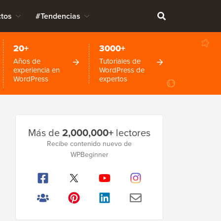
tos
#Tendencias
20+
3000+
Años de
Tutoriales de
experiencia en
WordPress de
WordPress
expertos
Barra
Más de
2,000,000+
lectores
lateral
Recibe contenido nuevo de
WPBeginner
principal