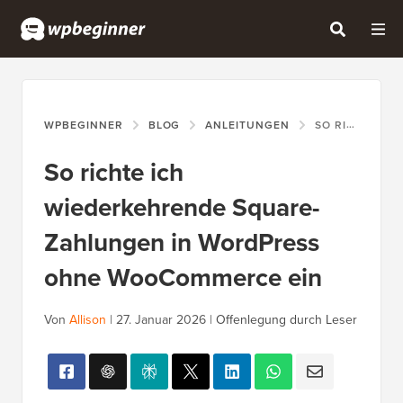
WPBEGINNER
BLOG
ANLEITUNGEN
SO RICHTE ICH WIEDERKEHRENDE SQUARE-ZAHLUNGEN IN WORDPRESS OHNE WOOCOMMERCE EIN
So richte ich
wiederkehrende Square-
Zahlungen in WordPress
ohne WooCommerce ein
Von
Allison
|
27. Januar 2026
|
Offenlegung durch Leser