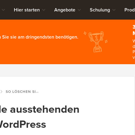
Hier starten
Angebote
Schulung
Prod
 Sie sie am dringendsten benötigen.
W
d
P
v
SO LÖSCHEN SIE ALLE AUSSTEHENDEN KOMMENTARE IN WORDPRESS
lle ausstehenden
WordPress