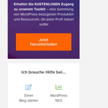
Erhalten Sie KOSTENLOSEN Zugang
zu unserem Toolkit
– eine Sammlung
von WordPress-bezogenen Produkten
und Ressourcen, die jeder Profi haben
sollte!
Jetzt
herunterladen
Ich brauche Hilfe bei…
Einen
WordPress
Blog starten
SEO