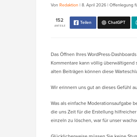
Von
Redaktion
|
8. April 2026
|
Offenlegung f
152
Teilen
ChatGPT
ANTEILE
Das Öffnen Ihres WordPress-Dashboards 
Kommentare kann völlig überwältigend s
alten Beiträgen können diese Wartesch
Wir erinnern uns gut an dieses Gefühl 
Was als einfache Moderationsaufgabe beg
die uns Zeit für die Erstellung hilfreic
einzeln zu löschen, war für unser wach
Glücklicherweise müssen Sie keine Stu