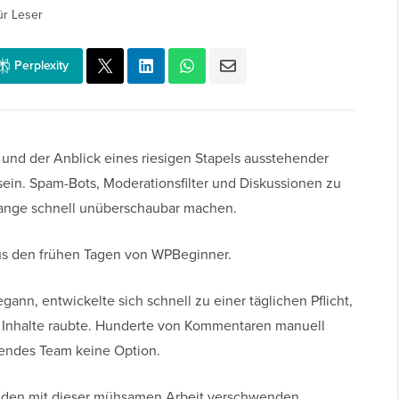
ür Leser
Perplexity
und der Anblick eines riesigen Stapels ausstehender
ein. Spam-Bots, Moderationsfilter und Diskussionen zu
lange schnell unüberschaubar machen.
aus den frühen Tagen von WPBeginner.
ann, entwickelte sich schnell zu einer täglichen Pflicht,
her Inhalte raubte. Hunderte von Kommentaren manuell
sendes Team keine Option.
nden mit dieser mühsamen Arbeit verschwenden.