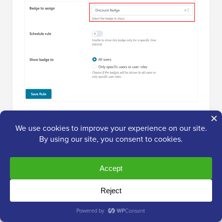
Die Option 'Regel planen' ist perfekt für zeitlich
begrenzte Angebote.
Wenn Sie ihn aktivieren, fragt Sie das Plugin nach
Start- und Enddaten für Ihre Badges.