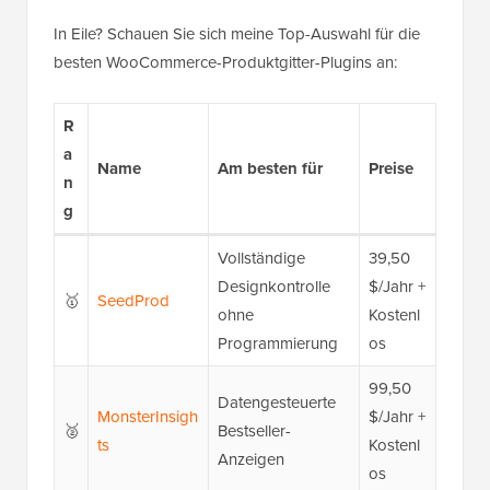
In Eile? Schauen Sie sich meine Top-Auswahl für die
besten WooCommerce-Produktgitter-Plugins an:
R
a
Name
Am besten für
Preise
n
g
Vollständige
39,50
Designkontrolle
$/Jahr +
🥇
SeedProd
ohne
Kostenl
Programmierung
os
99,50
Datengesteuerte
MonsterInsigh
$/Jahr +
🥈
Bestseller-
ts
Kostenl
Anzeigen
os