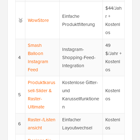
$44/Jah
Einfache
r +
🥉
WowStore
Produktfilterung
Kostenl
os
Smash
49
Instagram-
Balloon
$/Jahr +
4
Shopping-Feed-
Instagram
Kostenl
Integration
Feed
os
Produktkarus
Kostenlose Gitter-
sell-Slider &
und
Kostenl
5
Raster-
Karussellfunktione
os
Ultimate
n
Raster-/Listen
Einfacher
Kostenl
6
ansicht
Layoutwechsel
os