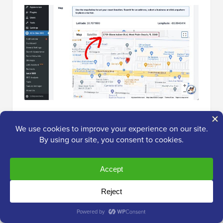
Alternativ können Sie sich unseren Leitfaden ansehen,
wie Sie eine Google Map in ein Kontaktformular
einbetten
. Dieses Tutorial kann nützlich sein, wenn Sie
die Karte auf Ihrer Kontaktinformationsseite einfügen
möchten.
Zusätzlich könnten Sie auch
eine interaktive Karte auf
Ihrer WordPress-Website
oder Landingpage erstellen.
Dies hilft Benutzern, ihre Anreise zu Ihrer physischen