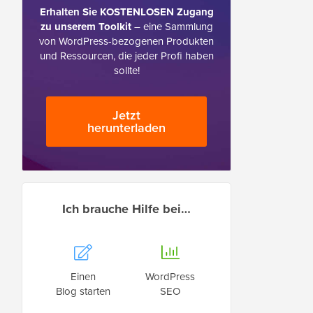
Erhalten Sie KOSTENLOSEN Zugang
zu unserem Toolkit
– eine Sammlung
von WordPress-bezogenen Produkten
und Ressourcen, die jeder Profi haben
sollte!
Jetzt
herunterladen
Ich brauche Hilfe bei…
Einen
WordPress
Blog starten
SEO