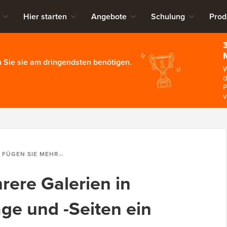
Hier starten
Angebote
Schulung
Prod
 Sie sie am dringendsten benötigen.
W
d
P
v
 SIE MEHRERE GALERIEN IN WORDPRESS-BEITRÄGE UND -SEITEN EIN
rere Galerien in
ge und -Seiten ein