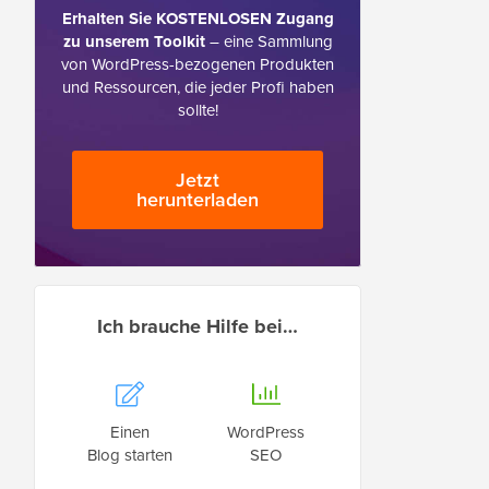
Erhalten Sie KOSTENLOSEN Zugang
zu unserem Toolkit
– eine Sammlung
von WordPress-bezogenen Produkten
und Ressourcen, die jeder Profi haben
sollte!
Jetzt
herunterladen
Ich brauche Hilfe bei…
Einen
WordPress
Blog starten
SEO