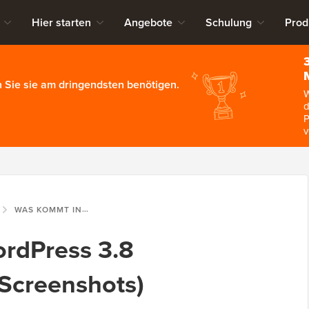
Hier starten
Angebote
Schulung
Prod
 Sie sie am dringendsten benötigen.
W
d
P
v
WAS KOMMT IN WORDPRESS 3.8 (FUNKTIONEN UND SCREENSHOTS)
rdPress 3.8
Screenshots)